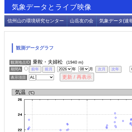
気象データとライブ映像
信州山の環境研究センター
山岳友の会
気象データ(速報
観測データグラフ
乗鞍・夫婦松
(1940 m)
観測地点ID
年
月
期間A
表示項目
気温
(℃)