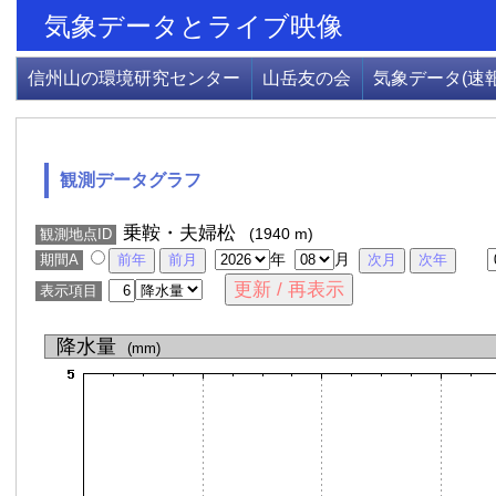
気象データとライブ映像
信州山の環境研究センター
山岳友の会
気象データ(速報
観測データグラフ
乗鞍・夫婦松
(1940 m)
観測地点ID
年
月
期間A
表示項目
降水量
(mm)