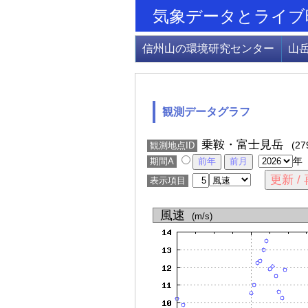
気象データとライブ
信州山の環境研究センター
山
観測データグラフ
乗鞍・富士見岳
(27
観測地点ID
年
期間A
表示項目
風速
(m/s)