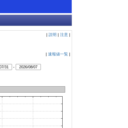
|
説明
|
注意
|
|
速報値一覧
|
-