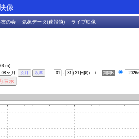
映像
岳友の会
気象データ(速報値)
ライブ映像
98 m)
月
-
(
日間) /
期間B